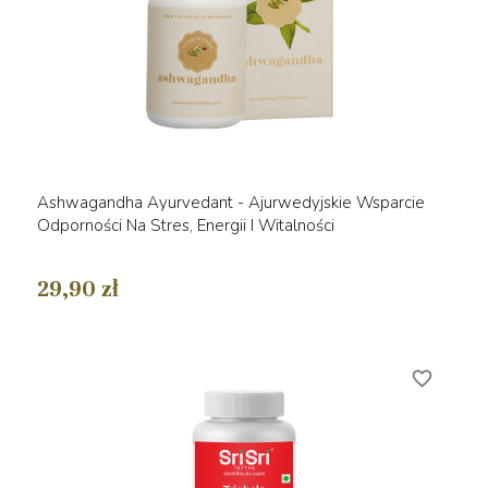
Ashwagandha Ayurvedant - Ajurwedyjskie Wsparcie
Odporności Na Stres, Energii I Witalności
29,90 zł
favorite_border