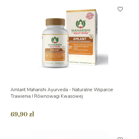
favorite_border
Amlant Maharishi Ayurveda - Naturalne Wsparcie
Trawienia I Równowagi Kwasowej
69,90 zł