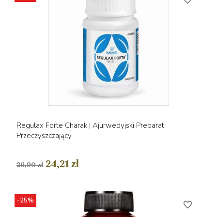
Regulax Forte Charak | Ajurwedyjski Preparat
Przeczyszczający
24,21 zł
26,90 zł
-25%
favorite_border