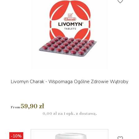
favorite_border
Livomyn Charak - Wspomaga Ogólne Zdrowie Wątroby
59,90 zł
From
0,00 zł za 1 opk. z dostawą.
-10%
favorite_border