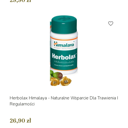
29,90 zł
favorite_border
Herbolax Himalaya - Naturalne Wsparcie Dla Trawienia I
Regularności
26,90 zł