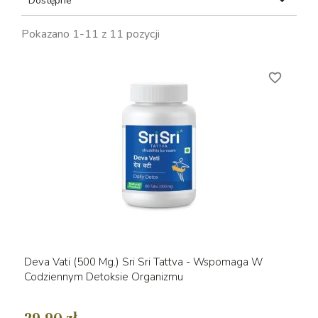

Dostępne
Pokazano 1-11 z 11 pozycji
favorite_border
Deva Vati (500 Mg.) Sri Sri Tattva - Wspomaga W
Codziennym Detoksie Organizmu