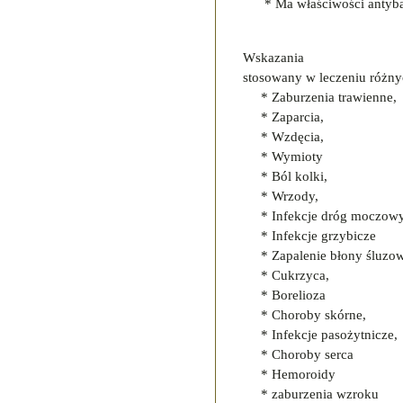
* Ma właściwości antyba
Wskazania
stosowany w leczeniu różnyc
* Zaburzenia trawienne,
* Zaparcia,
* Wzdęcia,
* Wymioty
* Ból kolki,
* Wrzody,
* Infekcje dróg moczow
* Infekcje grzybicze
* Zapalenie błony śluzow
* Cukrzyca,
* Borelioza
* Choroby skórne,
* Infekcje pasożytnicze,
* Choroby serca
* Hemoroidy
* zaburzenia wzroku