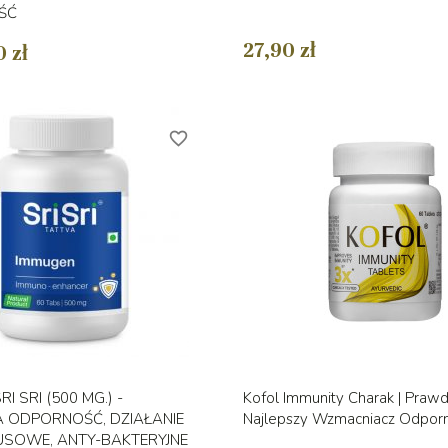
ŚĆ
27,90 zł
 zł
favorite_border
Szybki podgląd
Szybki podglą


I SRI (500 MG.) -
Kofol Immunity Charak | Pra
 ODPORNOŚĆ, DZIAŁANIE
Najlepszy Wzmacniacz Odporn
USOWE, ANTY-BAKTERYJNE