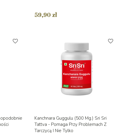
59,90 zł
favorite_border
favorite_border
d
Szybki podgląd

wdopodobnie
Kanchnara Guggulu (500 Mg.) Sri Sri
ości
Tattva - Pomaga Przy Problemach Z
Tarczycą I Nie Tylko