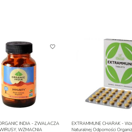
favorite_border
Szybki podgląd
Szybki podglą


ORGANIC INDIA - ZWALACZA
EXTRAMMUNE CHARAK - Wzm
 WIRUSY, WZMACNIA
Naturalnej Odporności Organ