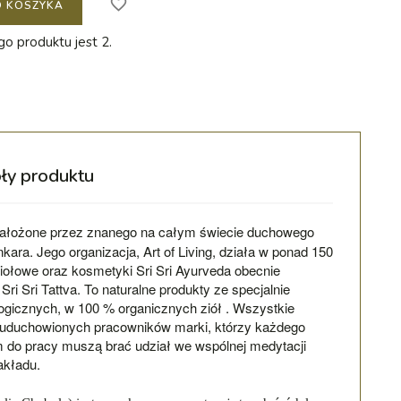
favorite_border
O KOSZYKA
o produktu jest 2.
ły produktu
założone przez znanego na całym świecie duchowego
kara. Jego organizacja, Art of Living, działa w ponad 150
ziołowe oraz kosmetyki Sri Sri Ayurveda obecnie
ri Sri Tattva. To naturalne produkty ze specjalnie
gicznych, w 100 % organicznych ziół . Wszystkie
 uduchowionych pracowników marki, którzy każdego
m do pracy muszą brać udział we wspólnej medytacji
akładu.