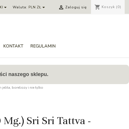
shopping_cart



Koszyk
(0)
KI
Waluta:
PLN ZŁ
Zaloguj się
KONTAKT
REGULAMIN
ści naszego sklepu.
elita, boreliozy i nie tylko
 Mg.) Sri Sri Tattva -