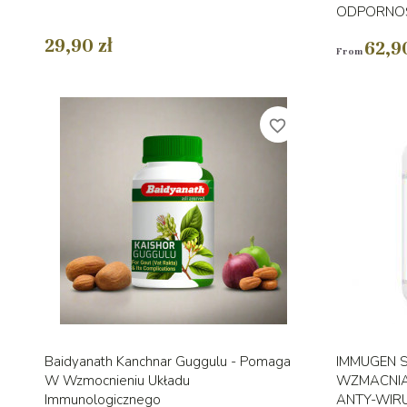
ODPORNO
29,90 zł
62,90
From
favorite_border
Szybki podgląd

Baidyanath Kanchnar Guggulu - Pomaga
IMMUGEN SR
W Wzmocnieniu Układu
WZMACNIA
Immunologicznego
ANTY-WIR