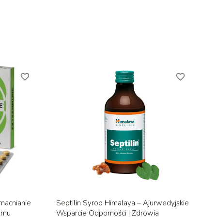
favorite_border
favorite_border
d
Szybki podgląd

acnianie
Septilin Syrop Himalaya – Ajurwedyjskie
izmu
Wsparcie Odporności I Zdrowia