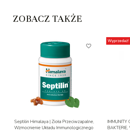
ZOBACZ TAKŻE
Wyprzedaż!
favorite_border
Szybki podgląd

Septilin Himalaya | Zioła Przeciwzapalne,
IMMUNITY 
Wzmocnienie Układu Immunologicznego
BAKTERIE,