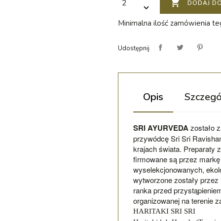

DODAJ D
Minimalna ilość zamówienia teg
Udostępnij
Opis
Szczegó
SRI AYURVEDA
zostało 
przywódcę Sri Sri Ravishan
krajach świata. Preparaty 
firmowane są przez markę S
wyselekcjonowanych, ekolo
wytworzone zostały przez
ranka przed przystąpienie
organizowanej na terenie z
HARITAKI SRI SRI