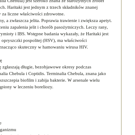
alia Chebula) jest szeroko znana ze starożytnych źródeł
ch. Haritaki jest jednym z trzech składników znanej
ny za liczne właściwości zdrowotne.
ny, a zwłaszcza jelita. Poprawia trawienie i zwiększa apetyt.
eniu zapalenia jelit i chorób pasożytniczych. Leczy rany,
wymioty i IBS.
Wstępne badania wykazały, że Haritaki jest
 opryszczki pospolitej (HSV), ma właściwości
 znacząco skuteczny w hamowaniu wirusa HIV.
zę
ę zgłaszają długie, bezobjawowe okresy podczas
lia Chebula i Coptidis. Terminalia Chebula, znana jako
zszczepia biofilm i zabija bakterie. W arsenale wielu
tąpiony w leczeniu boreliozy.
e
organizmu