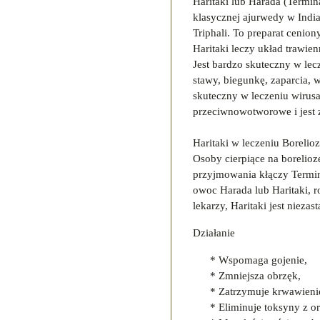
Haritaki lub Harada (Termin
klasycznej ajurwedy w India
Triphali. To preparat cenio
Haritaki leczy układ trawien
Jest bardzo skuteczny w lecz
stawy, biegunkę, zaparcia, 
skuteczny w leczeniu wirusa
przeciwnowotworowe i jest
Haritaki w leczeniu Borelio
Osoby cierpiące na borelioz
przyjmowania kłączy Termina
owoc Harada lub Haritaki, ro
lekarzy, Haritaki jest niezas
Działanie
* Wspomaga gojenie,
* Zmniejsza obrzęk,
* Zatrzymuje krwawieni
* Eliminuje toksyny z 