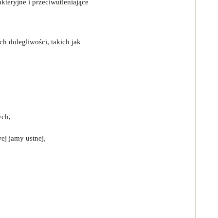
kteryjne i przeciwutleniające
h dolegliwości, takich jak
ych,
ej jamy ustnej,