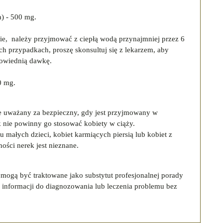
a) - 500 mg.
nie, należy przyjmować z ciepłą wodą przynajmniej przez 6
h przypadkach, proszę skonsultuj się z lekarzem, aby
owiednią dawkę.
0 mg.
nie uważany za bezpieczny, gdy jest przyjmowany w
 nie powinny go stosować kobiety w ciąży.
 małych dzieci, kobiet karmiących piersią lub kobiet z
ości nerek jest nieznane.
e mogą być traktowane jako substytut profesjonalnej porady
 informacji do diagnozowania lub leczenia problemu bez