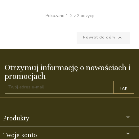
Pokazano 1-2 z 2 pozycji

Powrót do góry
Otrzymuj informację o nowościach i
promocjach

Produkty

Twoje konto