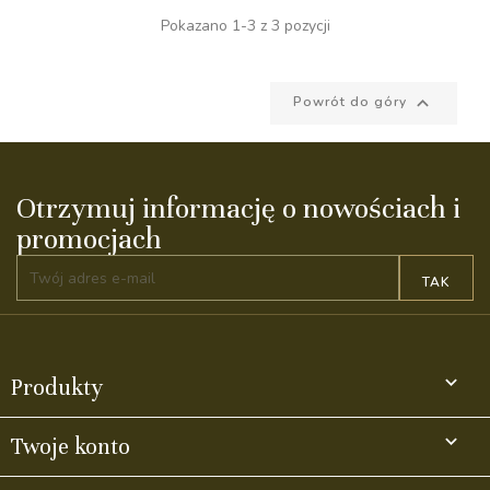
Pokazano 1-3 z 3 pozycji

Powrót do góry
Otrzymuj informację o nowościach i
promocjach

Produkty

Twoje konto