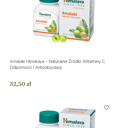
Amalaki Himalaya – Naturalne Źródło Witaminy C,
Odporności I Antyoksydacji
32,50 zł
favorite_border