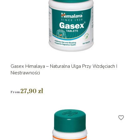
Gasex Himalaya – Naturalna Ulga Przy Wzdęciach I
Niestrawności
27,90 zł
From
favorite_border