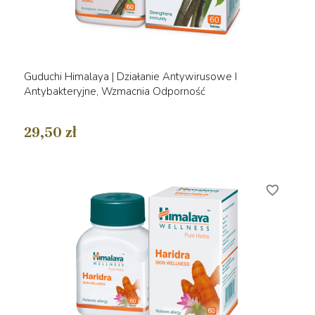
Guduchi Himalaya | Działanie Antywirusowe I
Antybakteryjne, Wzmacnia Odporność
29,50 zł
favorite_border