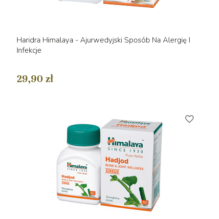
Haridra Himalaya - Ajurwedyjski Sposób Na Alergię I
Infekcje
29,90 zł
favorite_border