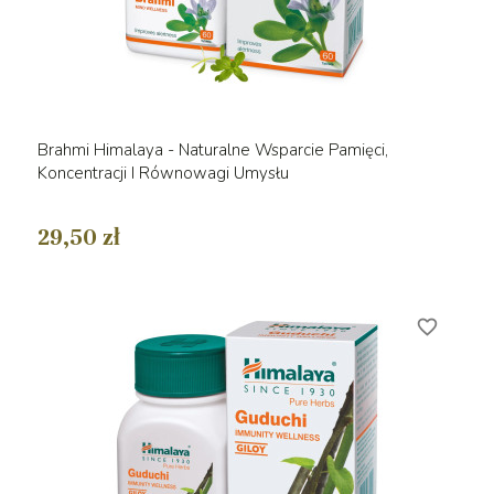
Brahmi Himalaya - Naturalne Wsparcie Pamięci,
Koncentracji I Równowagi Umysłu
29,50 zł
favorite_border