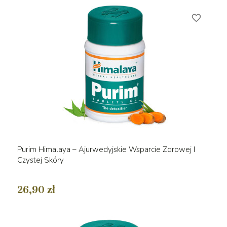
favorite_border
Purim Himalaya – Ajurwedyjskie Wsparcie Zdrowej I
Czystej Skóry
26,90 zł