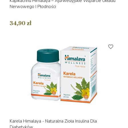
Kapikachhu Himalaya – Ajurwedyjskie Wsparcie Układu
Nerwowego I Płodności
34,90 zł
favorite_border
Karela Himalaya - Naturalna Zioła Insulina Dla
Diabetyków