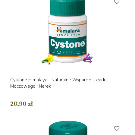
favorite_border
Cystone Himalaya - Naturalne Wsparcie Układu
Moczowego I Nerek
26,90 zł
favorite_border