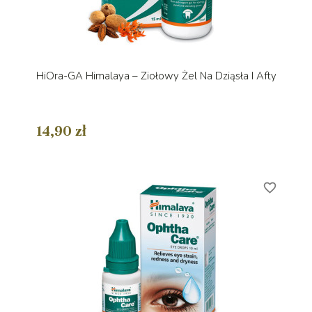
HiOra-GA Himalaya – Ziołowy Żel Na Dziąsła I Afty
14,90 zł
favorite_border