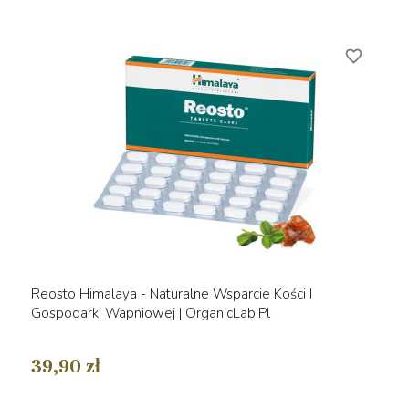
favorite_border
Reosto Himalaya - Naturalne Wsparcie Kości I
Gospodarki Wapniowej | OrganicLab.pl
39,90 zł