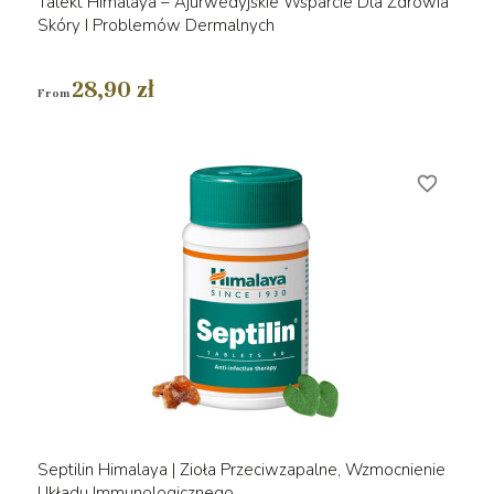
Talekt Himalaya – Ajurwedyjskie Wsparcie Dla Zdrowia
Skóry I Problemów Dermalnych
28,90 zł
From
favorite_border
Septilin Himalaya | Zioła Przeciwzapalne, Wzmocnienie
Układu Immunologicznego