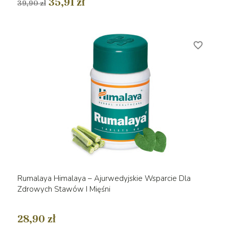
35,91 zł
39,90 zł
favorite_border
Rumalaya Himalaya – Ajurwedyjskie Wsparcie Dla
Zdrowych Stawów I Mięśni
28,90 zł