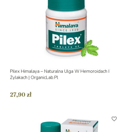
Pilex Himalaya – Naturalna Ulga W Hemoroidach I
Żylakach | OrganicLab.pl
27,90 zł
favorite_border