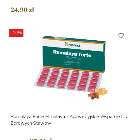
24,90 zł
-10%
favorite_border
Rumalaya Forte Himalaya - Ajurwedyjskie Wsparcie Dla
Zdrowych Stawów