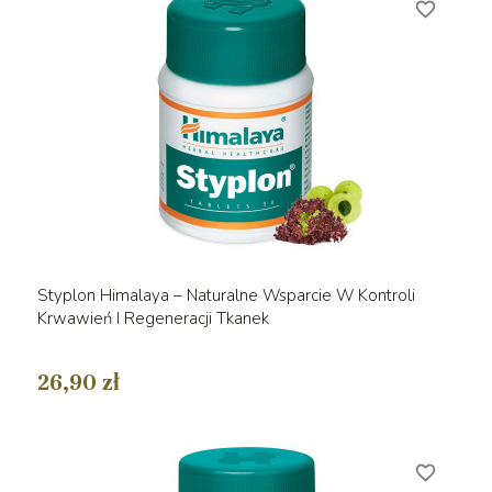
favorite_border
Styplon Himalaya – Naturalne Wsparcie W Kontroli
Krwawień I Regeneracji Tkanek
26,90 zł
favorite_border