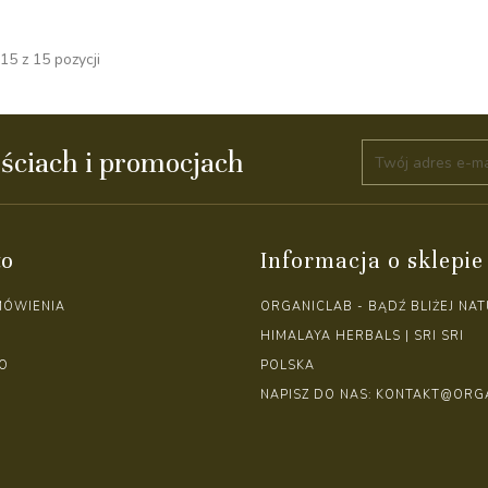
5 z 15 pozycji
ściach i promocjach
to
Informacja o sklepie
MÓWIENIA
ORGANICLAB - BĄDŹ BLIŻEJ NAT
HIMALAYA HERBALS | SRI SRI
O
POLSKA
NAPISZ DO NAS:
KONTAKT@ORGA