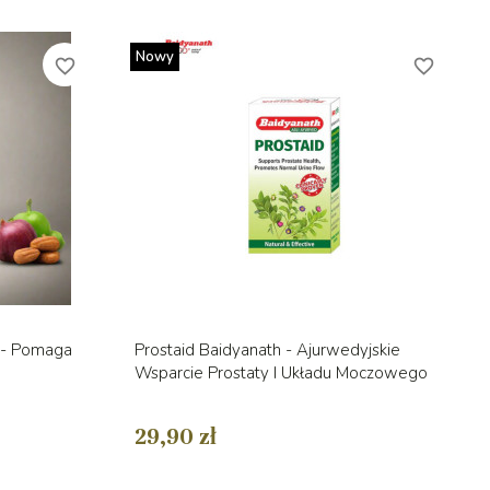
Nowy
favorite_border
favorite_border
d
Szybki podgląd

 - Pomaga
Prostaid Baidyanath - Ajurwedyjskie
Wsparcie Prostaty I Układu Moczowego
29,90 zł