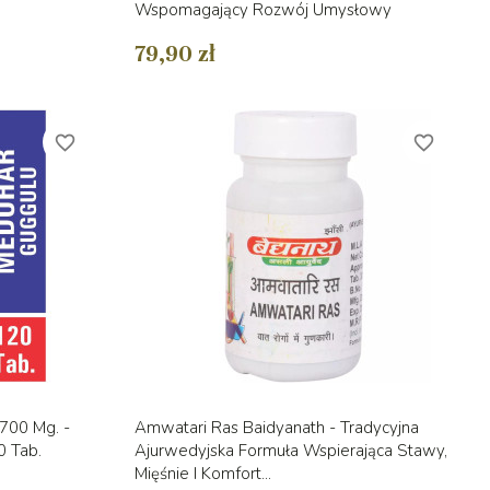
Wspomagający Rozwój Umysłowy
79,90 zł
favorite_border
favorite_border
d
Szybki podgląd

700 Mg. -
Amwatari Ras Baidyanath - Tradycyjna
0 Tab.
Ajurwedyjska Formuła Wspierająca Stawy,
Mięśnie I Komfort...