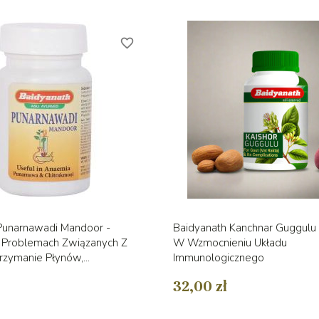
favorite_border
Szybki podgląd
Szybki podglą


Punarnawadi Mandoor -
Baidyanath Kanchnar Guggulu
Problemach Związanych Z
W Wzmocnieniu Układu
rzymanie Płynów,...
Immunologicznego
32,00 zł