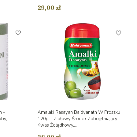
29,00 zł
favorite_border
favorite_border
d
Szybki podgląd

h -
Amalaki Rasayan Baidyanath W Proszku
oby,
120g. - Ziołowy Środek Zobojętniający
Kwas Żołądkowy,...