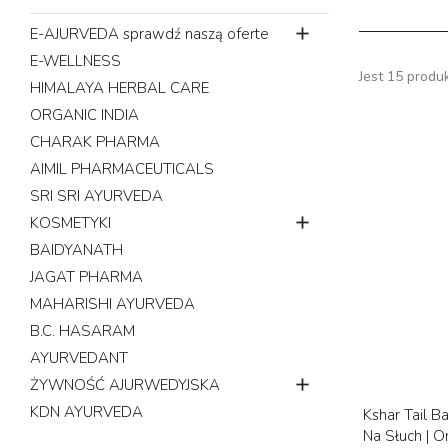

E-AJURVEDA sprawdź naszą oferte
E-WELLNESS
Jest 15 produ
HIMALAYA HERBAL CARE
ORGANIC INDIA
CHARAK PHARMA
AIMIL PHARMACEUTICALS
SRI SRI AYURVEDA

KOSMETYKI
BAIDYANATH
JAGAT PHARMA
MAHARISHI AYURVEDA
B.C. HASARAM
AYURVEDANT

ŻYWNOŚĆ AJURWEDYJSKA
KDN AYURVEDA
Kshar Tail B
Na Słuch | O