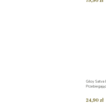
79,90 zł
Giloy Satva 
Przebiegając
24,90 zł