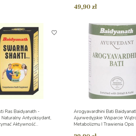
49,90 zł
favorite_border
Szybki podgląd
Szybki podglą


ti Ras Baidyanath -
Arogyavardhini Bati Baidyanat
 Naturalny Antyoksydant,
Ajurwedyjskie Wsparcie Wątr
ymać Aktywność...
Metabolizmu I Trawienia Opis