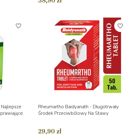
38,90 zł
favorite_border
favorite_border
d
Szybki podgląd

- Najlepsze
Rheumartho Baidyanath - Długotrwały
oprawiające
Środek Przeciwbólowy Na Stawy
29,90 zł