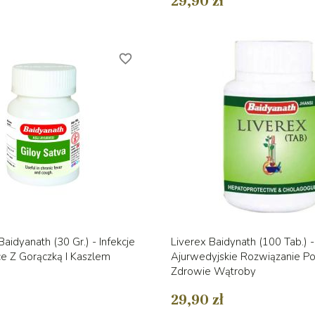
29,90 zł
favorite_border
Szybki podgląd
Szybki podglą


Baidyanath (30 Gr.) - Infekcje
Liverex Baidynath (100 Tab.) 
e Z Gorączką I Kaszlem
Ajurwedyjskie Rozwiązanie P
Zdrowie Wątroby
29,90 zł