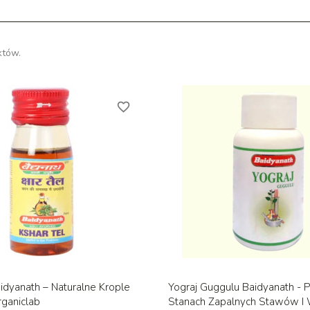
któw.
favorite_border
Szybki podgląd
Szybki podglą


aidyanath – Naturalne Krople
Yograj Guggulu Baidyanath -
rganiclab
Stanach Zapalnych Stawów I