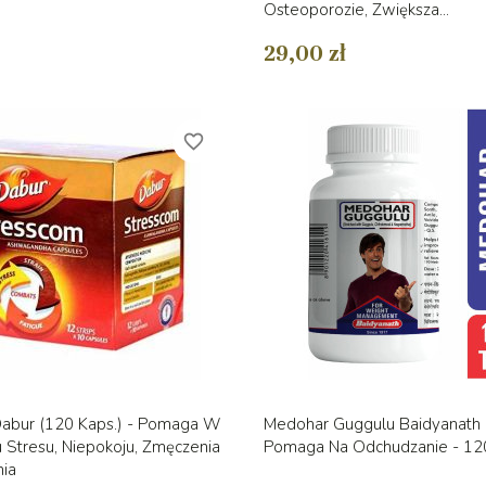
Osteoporozie, Zwiększa...
29,00 zł
favorite_border
Szybki podgląd
Szybki podglą


abur (120 Kaps.) - Pomaga W
Medohar Guggulu Baidyanath 
 Stresu, Niepokoju, Zmęczenia
Pomaga Na Odchudzanie - 12
nia