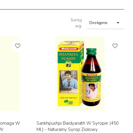
Sortuj

Dostępne
wg:
favorite_border
favorite_border
d
Szybki podgląd

 Pomaga W
Sankhpushpi Baidyanath W Syropie (450
 W
Ml.) - Naturalny Syrop Ziołowy