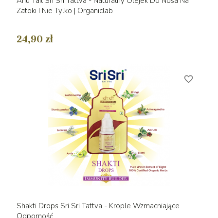
Anu Tail Sri Sri Tattva - Naturalny Olejek Do Nosa Na
Zatoki I Nie Tylko | Organiclab
24,90 zł
favorite_border
Shakti Drops Sri Sri Tattva - Krople Wzmacniające
Odporność