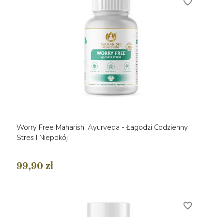
favorite_border
Worry Free Maharishi Ayurveda - Łagodzi Codzienny
Stres I Niepokój
99,90 zł
favorite_border