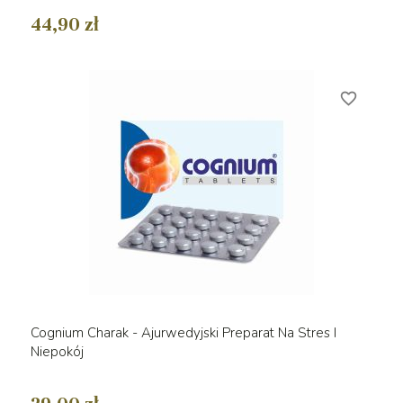
44,90 zł
favorite_border
Cognium Charak - Ajurwedyjski Preparat Na Stres I
Niepokój