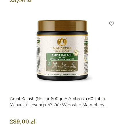
29,00 zł
favorite_border
Amrit Kalash (Nectar 600gr. + Ambrosia 60 Tabs)
Maharishi - Esencja 53 Ziół W Postaci Marmolady...
289,00 zł