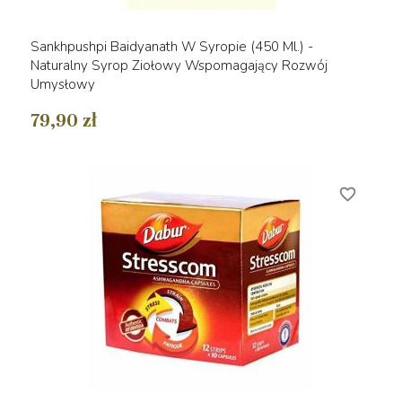
Sankhpushpi Baidyanath W Syropie (450 Ml.) -
Naturalny Syrop Ziołowy Wspomagający Rozwój
Umysłowy
79,90 zł
favorite_border