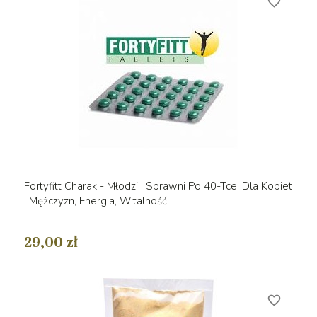
favorite_border
Fortyfitt Charak - Młodzi I Sprawni Po 40-Tce, Dla Kobiet
I Mężczyzn, Energia, Witalność
29,00 zł
favorite_border