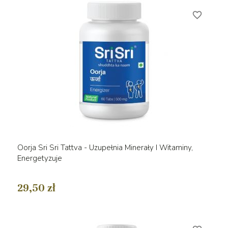
favorite_border
Oorja Sri Sri Tattva - Uzupełnia Minerały I Witaminy,
Energetyzuje
29,50 zł