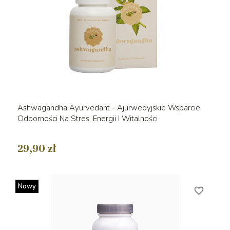
Ashwagandha Ayurvedant - Ajurwedyjskie Wsparcie
Odporności Na Stres, Energii I Witalności
29,90 zł
Nowy
favorite_border