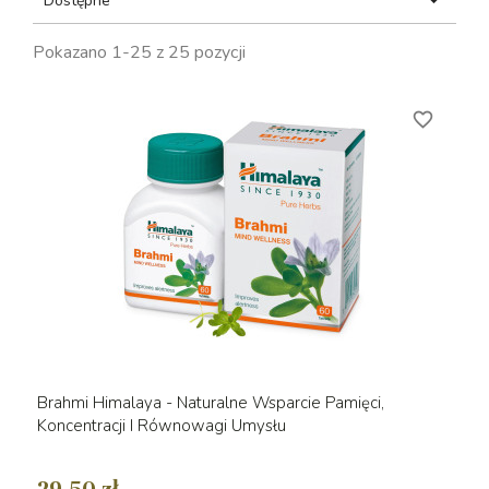

Dostępne
Pokazano 1-25 z 25 pozycji
favorite_border
Brahmi Himalaya - Naturalne Wsparcie Pamięci,
Koncentracji I Równowagi Umysłu