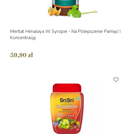
Mentat Himalaya W Syropie - Na Polepszenie Pamięć I
Koncentrację
59,90 zł
favorite_border