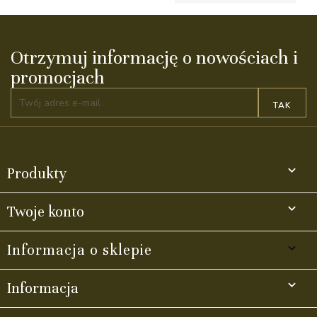
Otrzymuj informację o nowościach i
promocjach

Produkty

Twoje konto
keyboard_arrow_down
Informacja o sklepie

Informacja