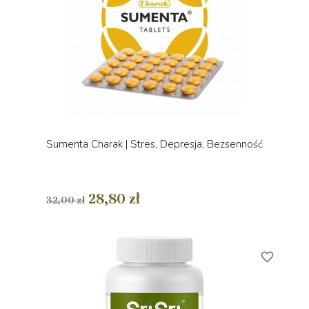
Sumenta Charak | Stres, Depresja, Bezsenność
28,80 zł
32,00 zł
favorite_border