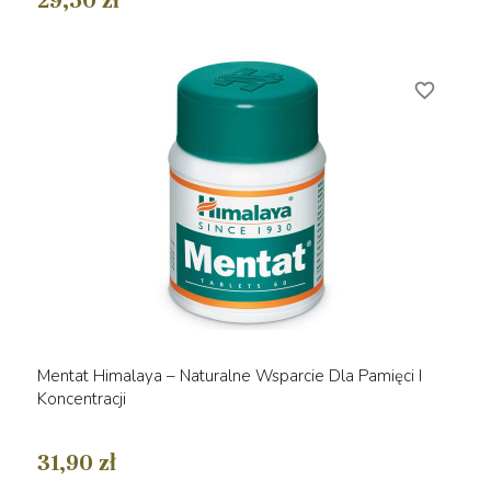
29,50 zł
favorite_border
Mentat Himalaya – Naturalne Wsparcie Dla Pamięci I
Koncentracji
31,90 zł