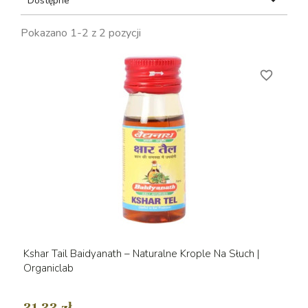

Dostępne
Pokazano 1-2 z 2 pozycji
favorite_border
Kshar Tail Baidyanath – Naturalne Krople Na Słuch |
Organiclab