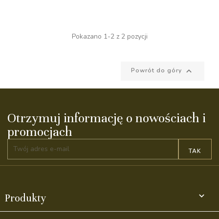
Pokazano 1-2 z 2 pozycji

Powrót do góry
Otrzymuj informację o nowościach i
promocjach

Produkty