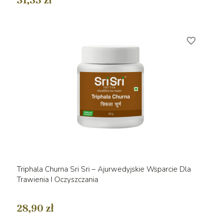
31,33 zł
favorite_border
Triphala Churna Sri Sri – Ajurwedyjskie Wsparcie Dla
Trawienia I Oczyszczania
28,90 zł