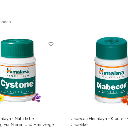
funden
favorite_border
Vorschau
Vorschau


laya - Natürliche
Diabecon Himalaya - Kräuter-H
ng Für Nieren Und Harnwege
Diabetiker