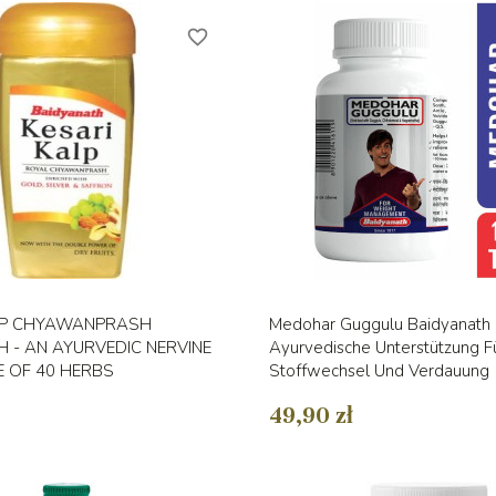
favorite_border
Vorschau
Vorschau


LP CHYAWANPRASH
Medohar Guggulu Baidyanath 
 - AN AYURVEDIC NERVINE
Ayurvedische Unterstützung F
 OF 40 HERBS
Stoffwechsel Und Verdauung
49,90 zł