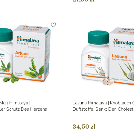
favorite_border
Vorschau
Vorschau


Mg.) Himalaya |
Lasuna Himalaya | Knoblauch
ler Schutz Des Herzens
Duftstoffe, Senkt Den Cholest
34,50 zł