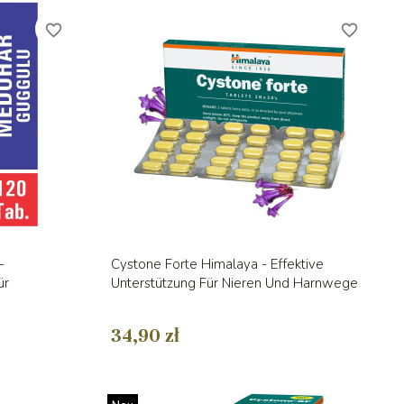
favorite_border
favorite_border
Vorschau

-
Cystone Forte Himalaya - Effektive
ür
Unterstützung Für Nieren Und Harnwege
34,90 zł