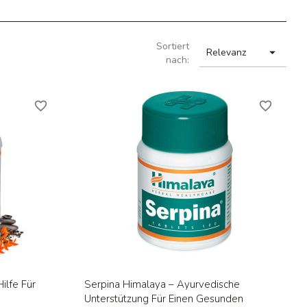
Sortiert

Relevanz
nach:
favorite_border
favorite_border
Vorschau

ilfe Für
Serpina Himalaya – Ayurvedische
Unterstützung Für Einen Gesunden