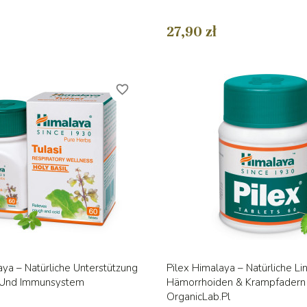
27,90 zł
favorite_border
Vorschau
Vorschau


aya – Natürliche Unterstützung
Pilex Himalaya – Natürliche Li
 Und Immunsystem
Hämorrhoiden & Krampfadern 
OrganicLab.pl