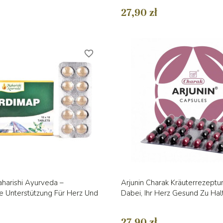
27,90 zł
favorite_border
Vorschau
Vorschau


harishi Ayurveda –
Arjunin Charak Kräuterrezeptur 
e Unterstützung Für Herz Und
Dabei, Ihr Herz Gesund Zu Hal
27,90 zł