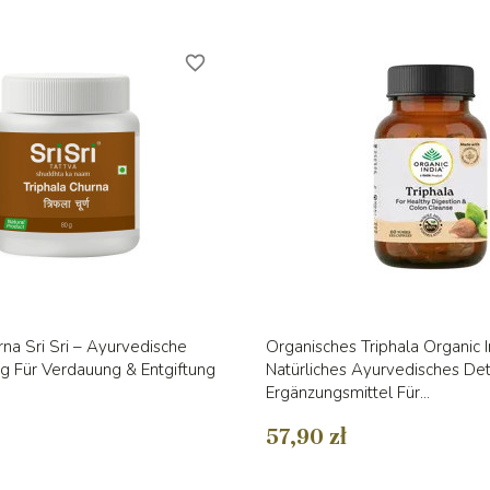
favorite_border
Vorschau
Vorschau


rna Sri Sri – Ayurvedische
Organisches Triphala Organic 
g Für Verdauung & Entgiftung
Natürliches Ayurvedisches De
Ergänzungsmittel Für...
57,90 zł