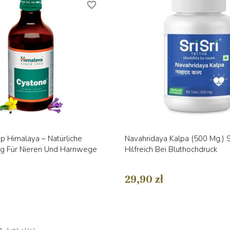
favorite_border
Vorschau
Vorschau


p Himalaya – Natürliche
Navahridaya Kalpa (500 Mg.) Sr
ng Für Nieren Und Harnwege
Hilfreich Bei Bluthochdruck
29,90 zł