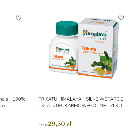
favorite_border
favorite_border
Vorschau

India - 100%
TRIKATU HIMALAYA - SILNE WSPARCIE
tox
UKŁADU POKARMOWEGO I NIE TYLKO
29,50 zł
From