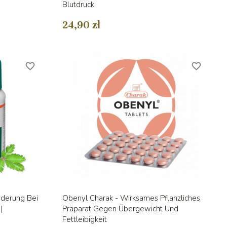
Blutdruck
24,90 zł
favorite_border
favorite_border
Vorschau

nderung Bei
Obenyl Charak - Wirksames Pflanzliches
|
Präparat Gegen Übergewicht Und
Fettleibigkeit