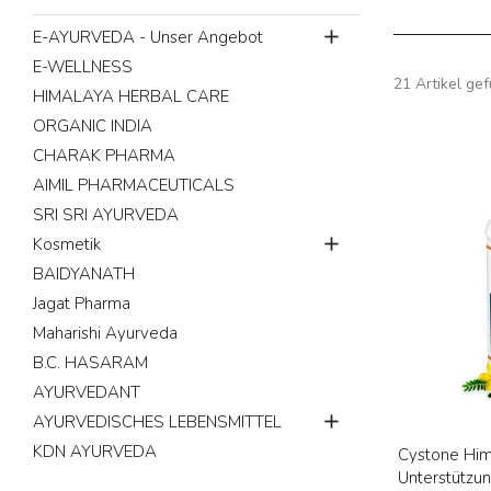

E-AYURVEDA - Unser Angebot
E-WELLNESS
21 Artikel ge
HIMALAYA HERBAL CARE
ORGANIC INDIA
CHARAK PHARMA
AIMIL PHARMACEUTICALS
SRI SRI AYURVEDA

Kosmetik
BAIDYANATH
Jagat Pharma
Maharishi Ayurveda
B.C. HASARAM
AYURVEDANT

AYURVEDISCHES LEBENSMITTEL
KDN AYURVEDA
Cystone Hima
Unterstützu