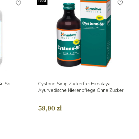
Neu
favorite_border
favorite_border
Vorschau

i Sri -
Cystone Sirup Zuckerfrei Himalaya –
Ayurvedische Nierenpflege Ohne Zucker
59,90 zł