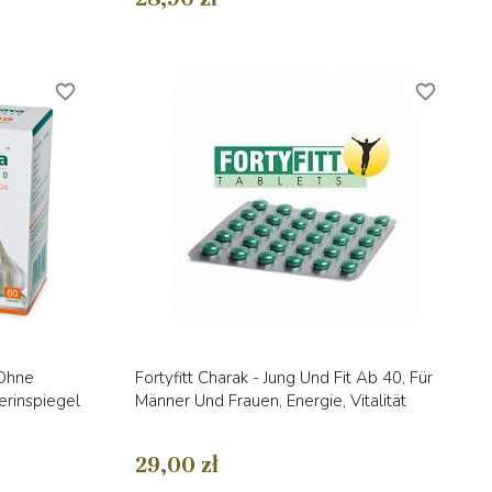
favorite_border
favorite_border
Vorschau

 Ohne
Fortyfitt Charak - Jung Und Fit Ab 40, Für
erinspiegel
Männer Und Frauen, Energie, Vitalität
29,00 zł