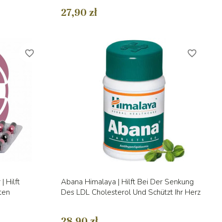
27,90 zł
favorite_border
favorite_border
Vorschau

| Hilft
Abana Himalaya | Hilft Bei Der Senkung
ten
Des LDL Cholesterol Und Schützt Ihr Herz
28,90 zł